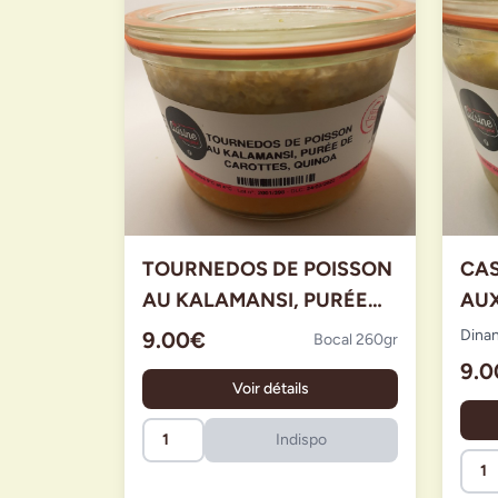
TOURNEDOS DE POISSON
CA
AU KALAMANSI, PURÉE
AUX
DE CAROTTES, QUINOA
PO
Dina
9.00€
Bocal 260gr
9.
Voir détails
Indispo