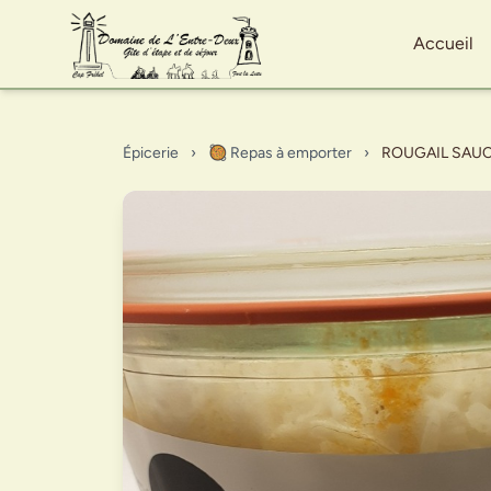
Accueil
Épicerie
›
🥘 Repas à emporter
›
ROUGAIL SAUC