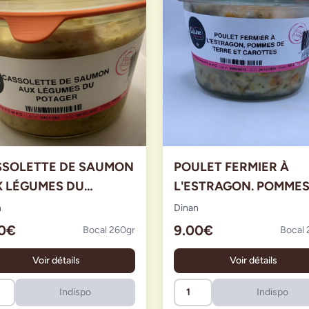
SSOLETTE DE SAUMON
POULET FERMIER À
 LÉGUMES DU
L'ESTRAGON. POMMES
TAGER
TERRE ET CAROTTES
n
Dinan
00€
9.00€
Bocal 260gr
Bocal 
Voir détails
Voir détails
Indispo
Indispo