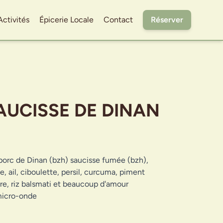
Activités
Épicerie Locale
Contact
Réserver
AUCISSE DE DINAN
orc de Dinan (bzh) saucisse fumée (bzh),
e, ail, ciboulette, persil, curcuma, piment
cre, riz balsmati et beaucoup d'amour
micro-onde